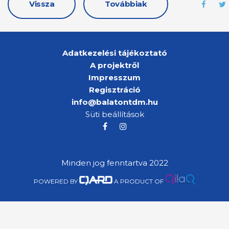
Vissza
Továbbiak
Adatkezelési tájékoztató
A projektről
Impresszum
Regisztráció
info@balatontdm.hu
Süti beállítások
Minden jog fenntartva 2022
POWERED BY
A PRODUCT OF