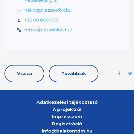
Petőfi sétány 3.
hello@plazssiofok.hu
+36 00 000 000
https://plazssiofok.hu/
Vissza
Továbbiak
Adatkezelési tájékoztató
A projektről
Impresszum
Regisztráció
info@balatontdm.hu