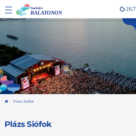
26,
Kezdőoldal
Plázs Siófok
Plázs Siófok