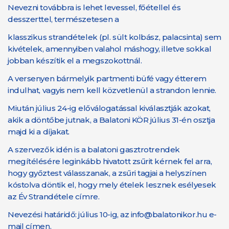
Nevezni továbbra is lehet levessel, főétellel és
desszerttel, természetesen a
klasszikus strandételek (pl. sült kolbász, palacsinta) sem
kivételek, amennyiben valahol máshogy, illetve sokkal
jobban készítik el a megszokottnál.
A versenyen bármelyik partmenti büfé vagy étterem
indulhat, vagyis nem kell közvetlenül a strandon lennie.
Miután július 24-ig előválogatással kiválasztják azokat,
akik a döntőbe jutnak, a Balatoni KÖR július 31-én osztja
majd ki a díjakat.
A szervezők idén is a balatoni gasztrotrendek
megítélésére leginkább hivatott zsűrit kérnek fel arra,
hogy győztest válasszanak, a zsűri tagjai a helyszínen
kóstolva döntik el, hogy mely ételek lesznek esélyesek
az Év Strandétele címre.
Nevezési határidő: július 10-ig, az info@balatonikor.hu e-
mail címen.