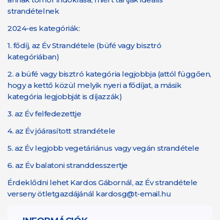
strandételnek
2024-es kategóriák:
1. fődíj, az Év Strandétele (büfé vagy bisztró
kategóriában)
2. a büfé vagy bisztró kategória legjobbja (attól függően,
hogy a kettő közül melyik nyeri a fődíjat, a másik
kategória legjobbját is díjazzák)
3. az Év felfedezettje
4. az Év jóárasított strandétele
5. az Év legjobb vegetáriánus vagy vegán strandétele
6. az Év balatoni stranddesszertje
Érdeklődni lehet Kardos Gábornál, az Év strandétele
verseny ötletgazdájánál kardosg@t-email.hu