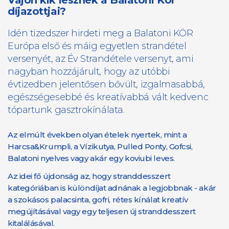
Vajon kik lesznek a Balatoni Kör
díjazottjai?
Idén tizedszer hirdeti meg a Balatoni KÖR
Európa első és máig egyetlen strandétel
versenyét, az Év Strandétele versenyt, ami
nagyban hozzájárult, hogy az utóbbi
évtizedben jelentősen bővült, izgalmasabbá,
egészségesebbé és kreatívabbá vált kedvenc
tópartunk gasztrokínálata.
Az elmúlt években olyan ételek nyertek, mint a
Harcsa&Krumpli, a Vízikutya, Pulled Ponty, Gofcsi,
Balatoni nyelves vagy akár egy koviubi leves.
Az idei fő újdonság az, hogy stranddesszert
kategóriában is különdíjat adnának a legjobbnak - akár
a szokásos palacsinta, gofri, rétes kínálat kreatív
megújításával vagy egy teljesen új stranddesszert
kitalálásával.