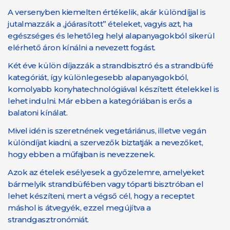
A versenyben kiemelten értékelik, akár különdíjjal is
jutalmazzák a „jóárasított” ételeket, vagyis azt, ha
egészséges és lehetőleg helyi alapanyagokból sikerül
elérhető áron kínálni a nevezett fogást.
Két éve külön díjazzák a strandbisztró és a strandbüfé
kategóriát, így különlegesebb alapanyagokból,
komolyabb konyhatechnológiával készített ételekkel is
lehet indulni. Már ebben a kategóriában is erős a
balatoni kínálat.
Mivel idén is szeretnének vegetáriánus, illetve vegán
különdíjat kiadni, a szervezők biztatják a nevezőket,
hogy ebben a műfajban is nevezzenek.
Azok az ételek esélyesek a győzelemre, amelyeket
bármelyik strandbüfében vagy tóparti bisztróban el
lehet készíteni, mert a végső cél, hogy a receptet
máshol is átvegyék, ezzel megújítva a
strandgasztronómiát.