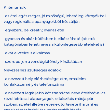
Kritériumok
· az étel egészséges, jó minőségű, lehetőleg környékbeli
vagy regionális alapanyagokból készüljön
· egyszerű, de kreatív, nyárias étel
· gyorsan és akár büfékben is elkészíthető (bisztró
kategóriában lehet nevezni különlegesebb ételeket is)
· akár elvitelre is alkalmas
· szerepeljen a vendéglátóhely kínálatában
Nevezéshez szükséges adatok:
· a nevezett hely elérhetősége: cím, emailcím,
kontaktszemély és telefonszáma
· a nevezett legfeljebb két strandétel neve ételfotóval és
rövid leírással: alapanyagok, elkészítés módja pár
szóban, az étel, illetve nevének története (ha van) és
annak tömör indoklása, miért tartják ideális