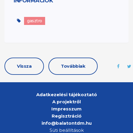
INFORMÁCIÓK
gasztro
Vissza
Továbbiak
Adatkezelési tájékoztató
A projektről
Impresszum
Regisztráció
info@balatontdm.hu
Süti beállítások