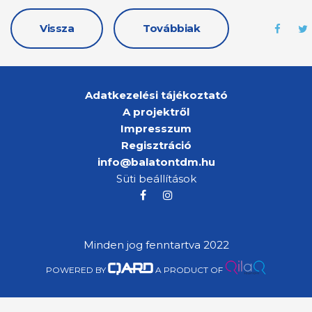
Vissza
Továbbiak
Adatkezelési tájékoztató
A projektről
Impresszum
Regisztráció
info@balatontdm.hu
Süti beállítások
Minden jog fenntartva 2022
POWERED BY
A PRODUCT OF