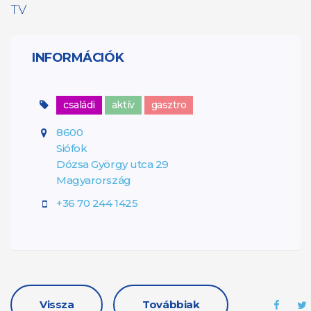
TV
INFORMÁCIÓK
családi
aktív
gasztro
8600
Siófok
Dózsa György utca 29
Magyarország
+36 70 244 1425
Vissza
Továbbiak