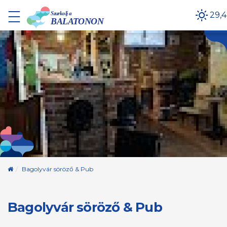
29,4
Kezdőoldal
Bagolyvár söröző & Pub
Bagolyvár söröző & Pub